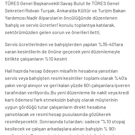
TÜRES Genel Başkanvekili Savaş Bulut ile TÜRES Genel
Sekreteri Rıdvan Turşak, Ankara'da Kültür ve Turizm Bakan
Yardımcısı Nadir Alparslan'ın öncülüğünde düzenlenen
'bahşiş ve servis ücretleri' konulu toplantıya katılarak,
sektörümüzden gelen sorun ve önerileri iletti.
Servis ücretlerinden ve bahşişlerden yapılan %35-40'lara
varan kesintilerin de önüne geçecek yeni düzenlemeyle
birlikte çalışanların %10 kesint
Hali hazırda hesap ödeyen misafirin hesabına yansıtılan
servis veya bahşişten resmi kesintiler toplamı olarak %40’a
yakın vergi alınıyor ve geri kalan yüzde 60’ı çalışanlara işveren
tarafından veriliyordu.Bu yeni düzenleme ile nakit veya kredi
kartı ödemesi fark etmeksizin bahşiş olarak müşterinin
uygun gördüğü tutar çalışanların direkt hesabına
yansıtılacak ve resmi hesap pusulasında gözükerek
resmileşecektir. Sonrasında tutardan; sadece “%10 stopaj
kesilecek ve çalışan arkadaşlara alınan bahşişin % 90’ı