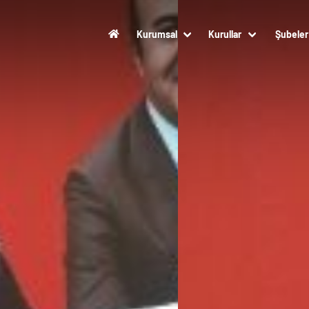
Kurumsal
Kurullar
Şubeler