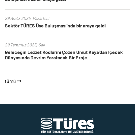
29 Aralık 2025, Pazartesi
Sektör TÜRES Üye Buluşması'nda bir araya geldi
29 Temmuz 2025, Salı
Geleceğin Lezzet Kodlarını Çözen Umut Kaya’dan İçecek
Dünyasında Devrim Yaratacak Bir Proje…
tümü