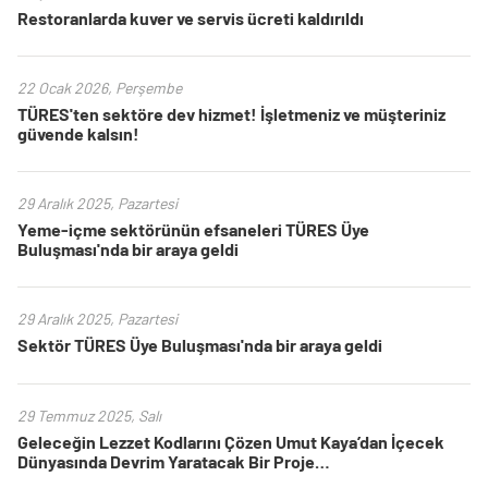
Restoranlarda kuver ve servis ücreti kaldırıldı
22 Ocak 2026, Perşembe
TÜRES'ten sektöre dev hizmet! İşletmeniz ve müşteriniz
güvende kalsın!
29 Aralık 2025, Pazartesi
Yeme-içme sektörünün efsaneleri TÜRES Üye
Buluşması'nda bir araya geldi
29 Aralık 2025, Pazartesi
Sektör TÜRES Üye Buluşması'nda bir araya geldi
29 Temmuz 2025, Salı
Geleceğin Lezzet Kodlarını Çözen Umut Kaya’dan İçecek
Dünyasında Devrim Yaratacak Bir Proje…